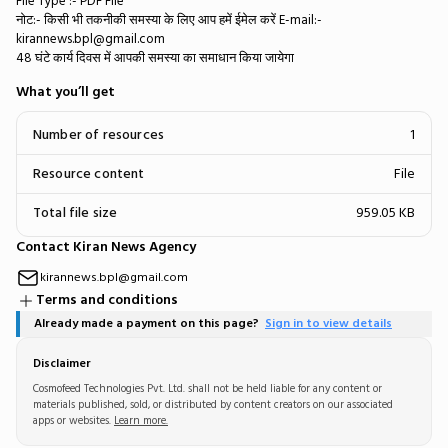
​File Type :- PDF File
​नोट:- किसी भी तकनीकी समस्या के लिए आप हमें ईमेल करें E-mail:-
kirannews.bpl@gmail.com
48 घंटे कार्य दिवस में आपकी समस्या का समाधान किया जायेगा
What you’ll get
Number of resources
1
Resource content
File
Total file size
959.05 KB
Contact Kiran News Agency
kirannews.bpl@gmail.com
Terms and conditions
Already made a payment on this page?
Sign in to view details
Disclaimer
Cosmofeed Technologies Pvt. Ltd. shall not be held liable for any content or
materials published, sold, or distributed by content creators on our associated
apps or websites.
Learn more.