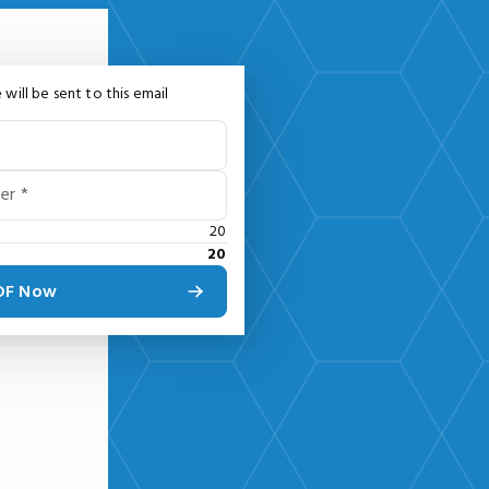
 will be sent to this email
er *
20
20
PDF Now