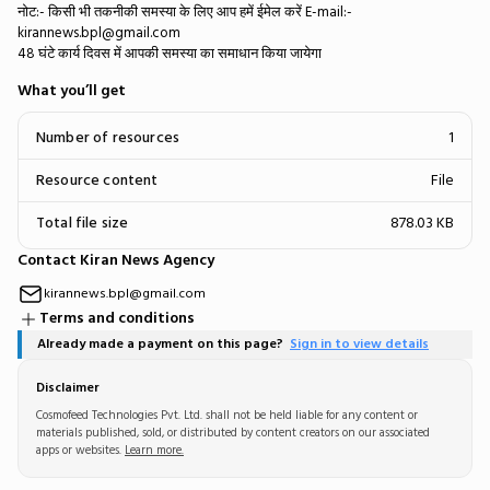
​नोट:- किसी भी तकनीकी समस्या के लिए आप हमें ईमेल करें E-mail:-
kirannews.bpl@gmail.com
48 घंटे कार्य दिवस में आपकी समस्या का समाधान किया जायेगा
What you’ll get
Number of resources
1
Resource content
File
Total file size
878.03 KB
Contact Kiran News Agency
kirannews.bpl@gmail.com
Terms and conditions
Already made a payment on this page?
Sign in to view details
Disclaimer
Cosmofeed Technologies Pvt. Ltd. shall not be held liable for any content or
materials published, sold, or distributed by content creators on our associated
apps or websites.
Learn more.