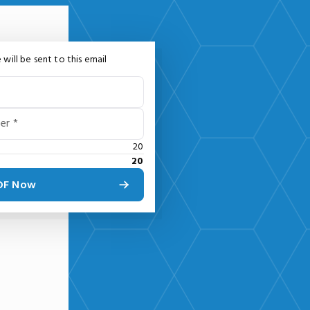
 will be sent to this email
er *
20
20
PDF Now