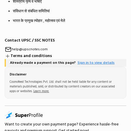
शास्त्रीय नृत्य व भाषाएँ
संविधान से संबंधित समितियां
भारत के प्रमुख त्योहार , महोत्सव एवं मेले
Contact UPSC / SSC NOTES
help@upscnotes.com
Terms and conditions
Already made a payment on this page?
Sign in to view details
Disclaimer
Cosmofeed Technologies Pvt. Ltd. shall not be held liable for any content or
materials published, sold, or distributed by content creators on our associated
apps or websites.
Learn more.
Want to create your own
payment page
? Experience hassle-free
payouts and premium support.
Get started now!