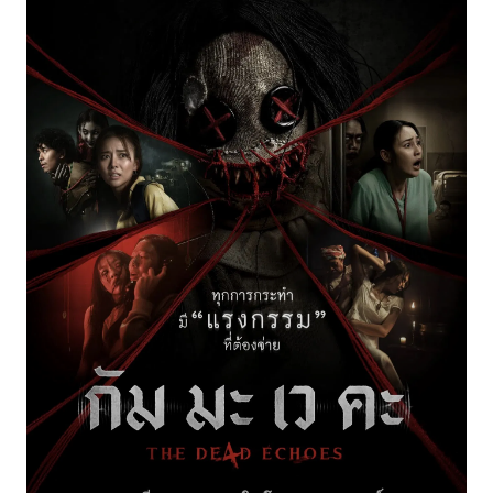
📽️รับชมเลย ۩۩➠กัม มะ เว คะ หนังใหม่ HD
ดูหนัง กัม มะ เว คะ (The De4d Echoes) (2026) — ภาพยนตร์แนว
แอ็กชัน–อาชญากรรม–ดราม่า–ทริลเลอร์ ที่ถ่ายทอดการกลับมา
ของ “นักฆ่า” ที่ต้องการถอนตัวจากวงการมืดเพื่อเริ่มต้นชีวิตใหม่
Check it out