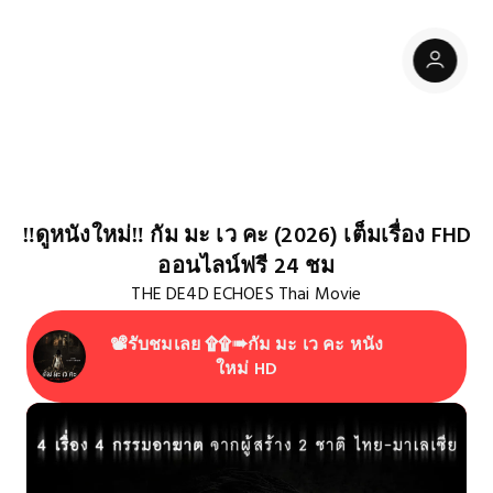
‼️ดูหนังใหม่‼️ กัม มะ เว คะ (2026) เต็มเรื่อง FHD
ออนไลน์ฟรี 24 ชม
THE DE4D ECHOES Thai Movie
📽️รับชมเลย ۩۩➠กัม มะ เว คะ หนัง
ใหม่ HD