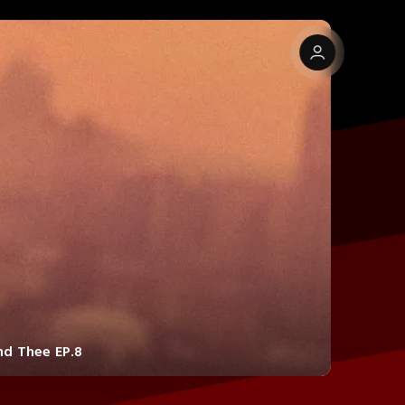
✾รับชมเต็มเรื่อง ▶▶ มีสติหน่อยคุณธีร์ /Me and Thee EP.8