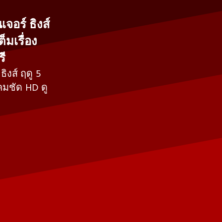
เจอร์ ธิงส์
็มเรื่อง
ี
ธิงส์ ฤดู 5
คมชัด HD ดู