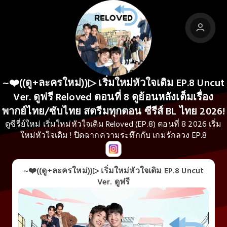
~❤️((ดู+ละครใหม่))▷ เริ่มใหม่หัวใจเดิม EP.8 Uncut
Ver. ดูฟรี Reloved ตอนที่ 8 ดูย้อนหลังเต็มเรื่อง
พากย์ไทย/ซับไทย สตรีมทุกตอน ซีรีส์ BL ไทย 2026!
ดูซีรี่ย์ใหม่ เริ่มใหม่หัวใจเดิม Reloved (EP.8) ตอนที่ 8 2026 เริ่ม
ใหม่หัวใจเดิม ! ปิดฉากความระทึกกับ เกมรักลวง EP.8
~❤️((ดู+ละครใหม่))▷ เริ่มใหม่หัวใจเดิม EP.8 Uncut
Ver. ดูฟรี