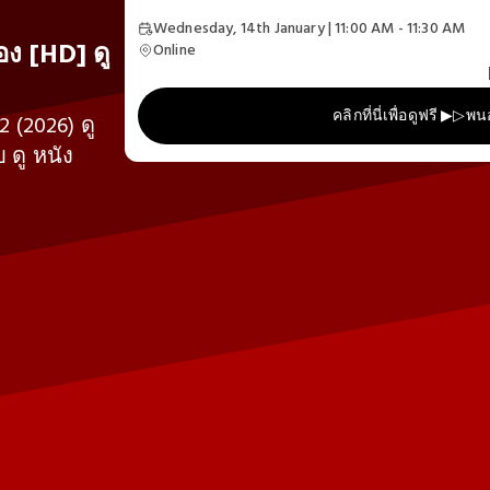
Wednesday, 14th January | 11:00 AM - 11:30 AM
อง [HD] ดู
Online
คลิกที่นี่เพื่อดูฟรี ▶
 (2026) ดู
ดู หนัง