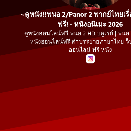
~ดูหนัง‼️พนอ 2/Panor 2 พากย์ไทยเรื่
ฟรี! - หนังอนิเมะ 2026
ดูหนังออนไลน์ฟรี พนอ 2 HD บลูเรย์ | พนอ 2
หนังออนไลน์ฟรี คำบรรยายภาษาไทย ว็บ 
ออนไลน์ ฟรี หนัง