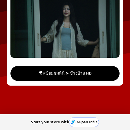
📽️สตรีมเลย ➬ ข้างบ้าน เต็มฟรี HD ซับไทย
Check it out
🎥✮ยี่ยมชมที่นี่ ➤ ข้างบ้าน HD