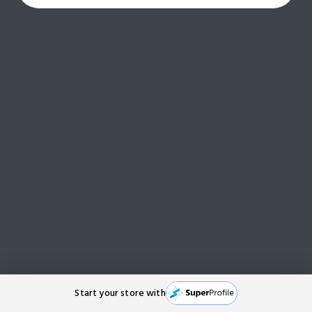
Grow your reach, earn more, and save time so you can focus on
what matters: delivering real value to your audience.
Check it out