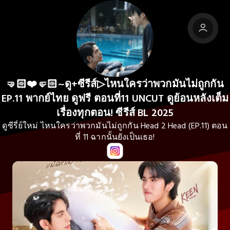
🤜🏻❤️🤛🏻~ดู+ซีรีส์▷ไหนใครว่าพวกมันไม่ถูกกัน
EP.11 พากย์ไทย ดูฟรี ตอนที่11 UNCUT ดูย้อนหลังเต็ม
เรื่องทุกตอน! ซีรีส์ BL 2025
ดูซีรี่ย์ใหม่ ไหนใครว่าพวกมันไม่ถูกกัน Head 2 Head (EP.11) ตอน
ที่ 11 ฉากนั้นยังเป็นเธอ!