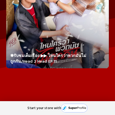
✾รับชมเต็มเรื่อง ▶▶ ไหนใครว่าพวกมันไม่
ถูกกัน/Head 2 Head EP.11