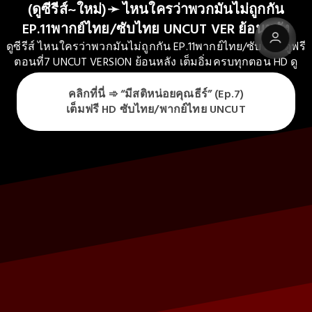
(ดูซีรีส์~ใหม่)➛ ไหนใครว่าพวกมันไม่ถูกกัน
EP.11พากย์ไทย/ซับไทย UNCUT VER ย้อนหลัง
ดูซีรีส์ ไหนใครว่าพวกมันไม่ถูกกัน EP.11พากย์ไทย/ซับไทย ดูฟรี
ตอนที่7 UNCUT VERSION ย้อนหลัง เต็มอิ่มครบทุกตอน HD ดู
คลิกที่นี่ ➾ “มีสติหน่อยคุณธีร์” (Ep.7) เต็มฟรี HD ซับไทย/
คลิกที่นี่ ➾ “มีสติหน่อยคุณธีร์” (Ep.7)
พากย์ไทย UNCUT
เต็มฟรี HD ซับไทย/พากย์ไทย UNCUT
Grow your reach, earn more, and save time so you can focus on
what matters: delivering real value to your audience.
Check it out