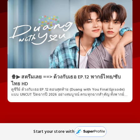
ดูซีรี่ย์ฟรี ด้วงกับเธอ - Seaso🍿▶ สตรีมเลย ==> ด้วงกับ
เธอ EP.12 พากย์ไทย/ซับไทย HDn 1 Episode 12 : ตอนที่ 12
hd พร้อมซับไทย
+💕ดูซีรีย์ ด้วงกับเธอ (Duang with You) EP.12 [ตอนสุดท้าย] แบบ
UNCUT ดูฟรีครบทุกฉาก พากย์ไทย/ซับไทย ออนไลน์เต็มเรื่อง ออก
อากาศวันที่ 18 เมษายน 2026 เวลา 20:30 น. ดูได้ที่ One 31, oneD
เท่านั้น #ด้วงกับเธอep5 #DuangwithYouep5
Check it out
🍿▶ สตรีมเลย ==> ด้วงกับเธอ EP.12 พากย์ไทย/ซับ
ไทย HD
ดูซีรี่ย์ ด้วงกับเธอ EP.12 ตอนสุดท้าย (Duang with You Final Episode)
แบบ UNCUT ปิดฉากปี 2026 อย่างสมบูรณ์ ครบทุกฉากสำคัญ ทั้งพากย์
ไทยและซับไทย ภาพคมชัดระดับ HD กับบทสรุปความรักที่แฟน ๆ รอคอย
เต็มไปด้วยฉากซึ้งกินใจและโมเมนต์สุดประทับใจที่ห้ามพลาด ตอนจบที่
ถ่ายทอดทุกอารมณ์ทั้งสุข เศร้า และความผูกพัน ดูออนไลน์ฟรี ลื่นไหล
รองรับทุกอุปกรณ์