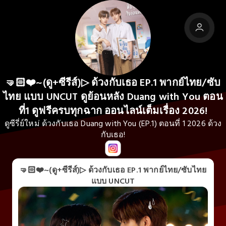
🤜🏻❤️~(ดู+ซีรีส์)▷ ด้วงกับเธอ EP.1 พากย์ไทย/ซับ
ไทย แบบ UNCUT ดูย้อนหลัง Duang with You ตอน
ที่1 ดูฟรีครบทุกฉาก ออนไลน์เต็มเรื่อง 2026!
ดูซีรี่ย์ใหม่ ด้วงกับเธอ Duang with You (EP.1) ตอนที่ 1 2026 ด้วง
กับเธอ!
🤜🏻❤️~(ดู+ซีรีส์)▷ ด้วงกับเธอ EP.1 พากย์ไทย/ซับไทย
แบบ UNCUT