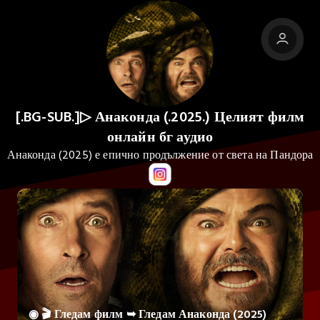
[.BG-SUB.]▷ Анаконда (.2025.) Целият филм
онлайн бг аудио
Анаконда (2025) е епично продължение от света на Пандора
◉ 🎬 Гледам филм ➥ Гледам Анаконда (2025)