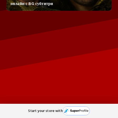
онлайн с BG субтитри